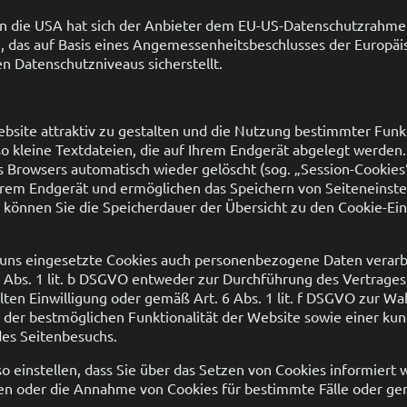
n die USA hat sich der Anbieter dem EU-US-Datenschutzrahme
 das auf Basis eines Angemessenheitsbeschlusses der Europä
n Datenschutzniveaus sicherstellt.
site attraktiv zu gestalten und die Nutzung bestimmter Funk
o kleine Textdateien, die auf Ihrem Endgerät abgelegt werden.
 Browsers automatisch wieder gelöscht (sog. „Session-Cookies“
hrem Endgerät und ermöglichen das Speichern von Seiteneinstel
ll können Sie die Speicherdauer der Übersicht zu den Cookie-Ein
 uns eingesetzte Cookies auch personenbezogene Daten verarbe
Abs. 1 lit. b DSGVO entweder zur Durchführung des Vertrages, 
lten Einwilligung oder gemäß Art. 6 Abs. 1 lit. f DSGVO zur W
n der bestmöglichen Funktionalität der Website sowie einer ku
des Seitenbesuchs.
o einstellen, dass Sie über das Setzen von Cookies informiert
 oder die Annahme von Cookies für bestimmte Fälle oder gen