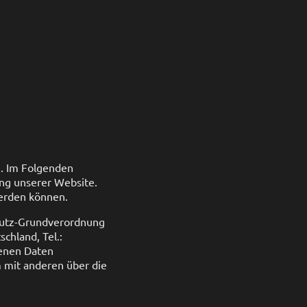
e. Im Folgenden
ng unserer Website.
werden können.
chutz-Grundverordnung
chland, Tel.:
genen Daten
m mit anderen über die