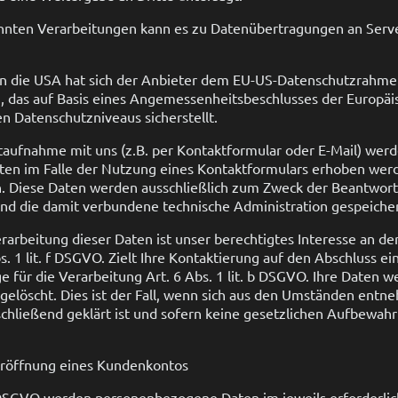
nten Verarbeitungen kann es zu Datenübertragungen an Server
n die USA hat sich der Anbieter dem EU-US-Datenschutzrahme
 das auf Basis eines Angemessenheitsbeschlusses der Europä
n Datenschutzniveaus sicherstellt.
aufnahme mit uns (z.B. per Kontaktformular oder E-Mail) we
en im Falle der Nutzung eines Kontaktformulars erhoben werde
ch. Diese Daten werden ausschließlich zum Zweck der Beantwort
nd die damit verbundene technische Administration gespeiche
rarbeitung dieser Daten ist unser berechtigtes Interesse an d
 1 lit. f DSGVO. Zielt Ihre Kontaktierung auf den Abschluss ein
e für die Verarbeitung Art. 6 Abs. 1 lit. b DSGVO. Ihre Daten 
gelöscht. Dies ist der Fall, wenn sich aus den Umständen entne
chließend geklärt ist und sofern keine gesetzlichen Aufbewah
Eröffnung eines Kundenkontos
b DSGVO werden personenbezogene Daten im jeweils erforderli