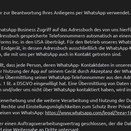
ur zur Beantwortung Ihres Anliegens per WhatsApp verwendet. 
WhatsApp Business Zugriff auf das Adressbuch des von uns hier
dressbuch gespeicherte Telefonnummern automatisch an einen
orms Inc. in den USA überträgt. Für den Betrieb unseres Wha
 Endgerät, in dessen Adressbuch ausschließlich die WhatsApp-
, die mit uns per WhatsApp auch in Kontakt getreten sind.
ellt, dass jede Person, deren WhatsApp- Kontaktdaten in unser
iger Nutzung der App auf seinem Gerät durch Akzeptanz der Wh
ie Übermittlung seiner WhatsApp-Telefonnummer aus den Adre
 1 lit. a DSGVO eingewilligt hat. Eine Übermittlung von Daten 
und/oder uns nicht über WhatsApp kontaktiert haben, wird in
enerhebung und die weitere Verarbeitung und Nutzung der D
n Rechte und Einstellungsmöglichkeiten zum Schutz Ihrer Priv
weisen von WhatsApp:
https://www.whatsapp.com/legal/?eea=1#
r einen Auftragsverarbeitungsvertrag geschlossen, der die Da
 eine Weitergabe an Dritte untersagt.