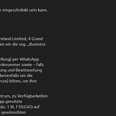
e eingeschränkt sein kann.
reland Limited, 4 Grand
en wir die sog. „Business-
tellung) per WhatsApp
unknummer sowie – falls
itung und Beantwortung
benenfalls um die
sse) bitten, um Ihre
trum, zu Verfügbarkeiten
App genutzte
s. 1 lit. f DSGVO auf
er gewünschten