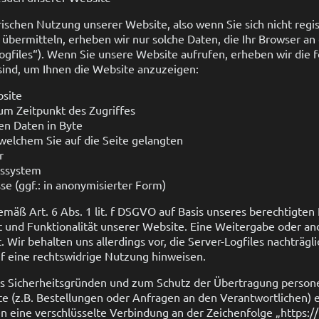
ischen Nutzung unserer Website, also wenn Sie sich nicht regis
übermitteln, erheben wir nur solche Daten, die Ihr Browser an
Logfiles“). Wenn Sie unsere Website aufrufen, erheben wir die 
 sind, um Ihnen die Website anzuzeigen:
site
m Zeitpunkt des Zugriffes
n Daten in Byte
welchem Sie auf die Seite gelangten
r
bssystem
e (ggf.: in anonymisierter Form)
emäß Art. 6 Abs. 1 lit. f DSGVO auf Basis unseres berechtigten 
ät und Funktionalität unserer Website. Eine Weitergabe oder 
t. Wir behalten uns allerdings vor, die Server-Logfiles nachträgl
f eine rechtswidrige Nutzung hinweisen.
us Sicherheitsgründen und zum Schutz der Übertragung perso
lte (z.B. Bestellungen oder Anfragen an den Verantwortlichen) 
n eine verschlüsselte Verbindung an der Zeichenfolge „https: