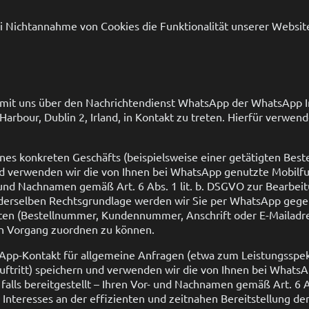
ei Nichtannahme von Cookies die Funktionalität unserer Websit
, mit uns über den Nachrichtendienst WhatsApp der WhatsApp I
arbour, Dublin 2, Irland, in Kontakt zu treten. Hierfür verwend
eines konkreten Geschäfts (beispielsweise einer getätigten Bes
nd verwenden wir die von Ihnen bei WhatsApp genutzte Mobilf
r- und Nachnamen gemäß Art. 6 Abs. 1 lit. b. DSGVO zur Bearbe
s derselben Rechtsgrundlage werden wir Sie per WhatsApp gege
aten (Bestellnummer, Kundennummer, Anschrift oder E-Mailadre
 Vorgang zuordnen zu können.
App-Kontakt für allgemeine Anfragen (etwa zum Leistungsspek
uftritt) speichern und verwenden wir die von Ihnen bei Whats
lls bereitgestellt – Ihren Vor- und Nachnamen gemäß Art. 6 Ab
 Interesses an der effizienten und zeitnahen Bereitstellung d